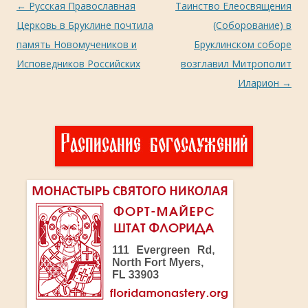
Навигация
←
Русская Православная
Таинство Елеосвящения
по
Церковь в Бруклине почтила
(Соборование) в
записям
память Новомучеников и
Бруклинском соборе
Исповедников Российских
возглавил Митрополит
Иларион
→