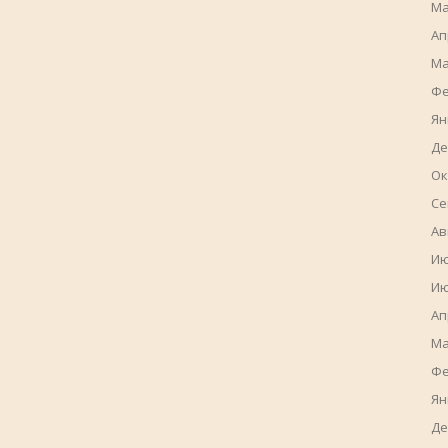
Ма
Ап
Ма
Фе
Ян
Де
Ок
Се
Ав
Ию
Ию
Ап
Ма
Фе
Ян
Де