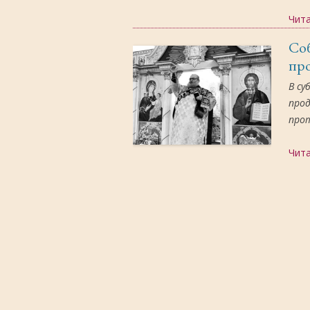
Чит
Соб
пр
В су
прод
про
Чит