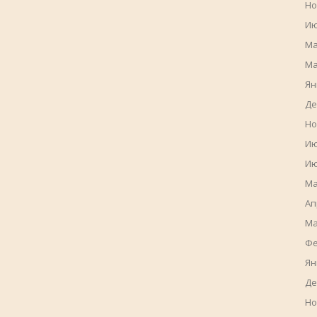
Но
Ию
Ма
Ма
Ян
Де
Но
Ию
Ию
Ма
Ап
Ма
Фе
Ян
Де
Но