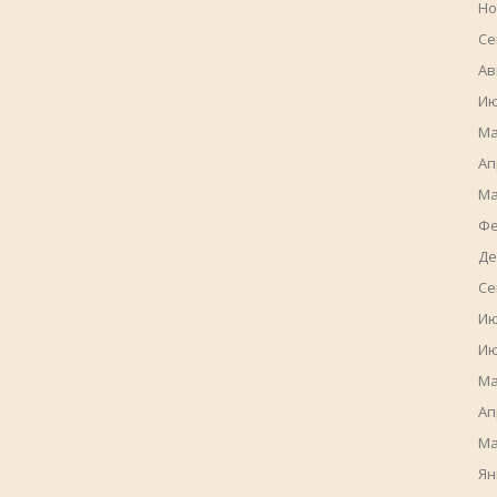
Но
Се
Ав
Ию
Ма
Ап
Ма
Фе
Де
Се
Ию
Ию
Ма
Ап
Ма
Ян