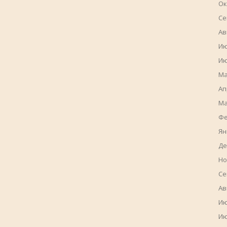
Ок
Се
Ав
Ию
Ию
Ма
Ап
Ма
Фе
Ян
Де
Но
Се
Ав
Ию
Ию