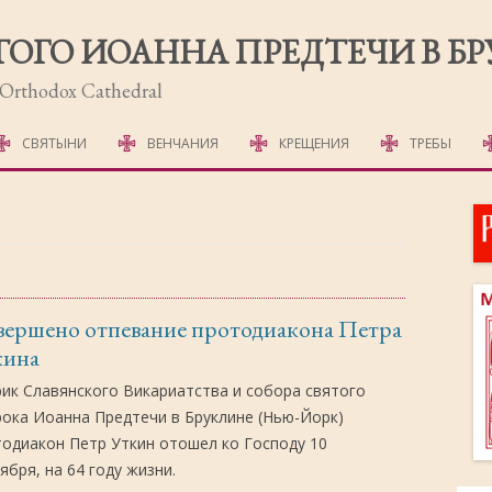
ТОГО ИОАННА ПРЕДТЕЧИ В Б
r Orthodox Cathedral
Перейти
к
СВЯТЫНИ
ВЕНЧАНИЯ
КРЕЩЕНИЯ
ТРЕБЫ
содержимому
МОЛЕБНЫ
СОРОКОУСТЫ
ОТПЕВАНИЕ
вершено отпевание протодиакона Петра
ПОХОРОННЫЕ Д
кина
ПСАЛТЫРЬ
ик Славянского Викариатства и собора святого
ока Иоанна Предтечи в Бруклине (Нью-Йорк)
ПАНИХИДА
одиакон Петр Уткин отошел ко Господу 10
ября, на 64 году жизни.