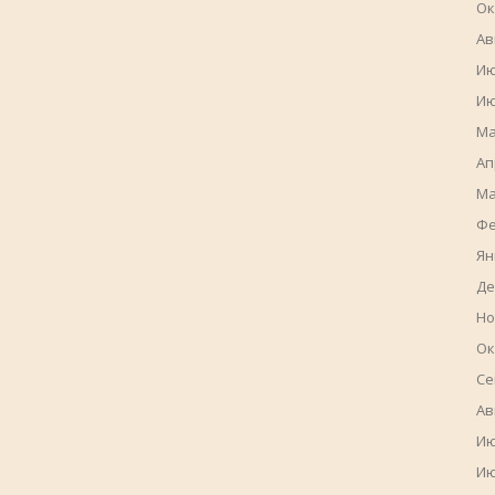
Ок
Ав
Ию
Ию
Ма
Ап
Ма
Фе
Ян
Де
Но
Ок
Се
Ав
Ию
Ию