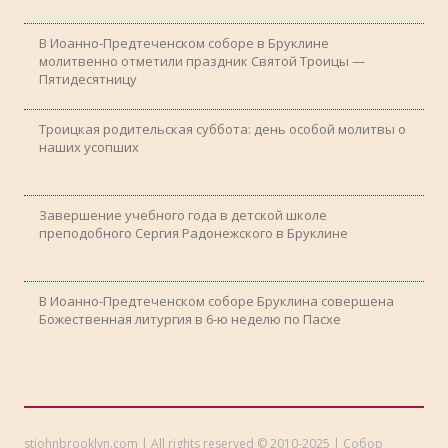
В Иоанно-Предтеченском соборе в Бруклине
молитвенно отметили праздник Святой Троицы —
Пятидесятницу
Троицкая родительская суббота: день особой молитвы о
наших усопших
Завершение учебного года в детской школе
преподобного Сергия Радонежского в Бруклине
В Иоанно-Предтеченском соборе Бруклина совершена
Божественная литургия в 6-ю неделю по Пасхе
stjohnbrooklyn.com | All rights reserved © 2010-2025 | Собор