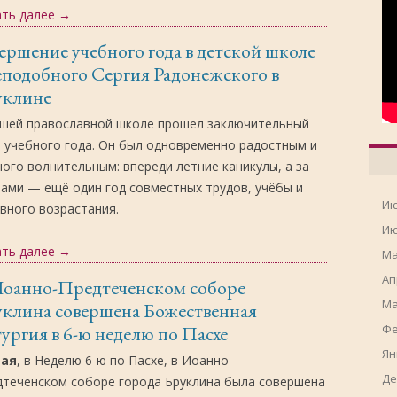
ать далее
→
ершение учебного года в детской школе
подобного Сергия Радонежского в
уклине
ашей православной школе прошел заключительный
 учебного года. Он был одновременно радостным и
ого волнительным: впереди летние каникулы, а за
ами — ещё один год совместных трудов, учёбы и
Ию
вного возрастания.
Ию
ать далее
→
Ма
Ап
Иоанно-Предтеченском соборе
Ма
уклина совершена Божественная
ургия в 6-ю неделю по Пасхе
Фе
Ян
мая
, в Неделю 6-ю по Пасхе, в Иоанно-
Де
дтеченском соборе города Бруклина была совершена