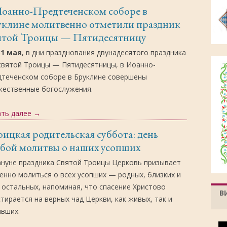
Иоанно-Предтеченском соборе в
уклине молитвенно отметили праздник
ятой Троицы — Пятидесятницу
31 мая
, в дни празднования двунадесятого праздника
святой Троицы — Пятидесятницы, в Иоанно-
дтеченском соборе в Бруклине совершены
жественные богослужения.
ать далее
→
ицкая родительская суббота: день
бой молитвы о наших усопших
ануне праздника Святой Троицы Церковь призывает
енно молиться о всех усопших — родных, близких и
 остальных, напоминая, что спасение Христово
В
тирается на верных чад Церкви, как живых, так и
ивших.