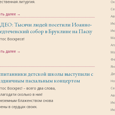
ственная литургия.
Ок
Се
ать далее
→
Ав
ДЕО: Тысячи людей посетили Иоанно-
Ию
дтеченский собор в Бруклине на Пасху
Ию
Ма
тос Воскресе!
Ап
ать далее
→
Ма
Фе
Ян
спитанники детской школы выступили с
Де
аздничным пасхальным концертом
Но
Се
тос Воскрес! – всего два слова,
лагодати сколько в них!
Ав
неземным блаженством снова
Ию
ены в сердцах своих.
Ию