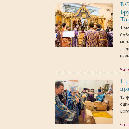
В С
Бр
То
1 м
Собо
мол
— д
веры
Чит
Пра
пра
15 
один
Бога
Чит