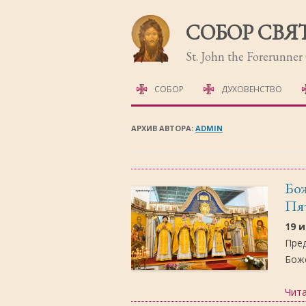
СОБОР СВЯ
St. John the Forerunne
СОБОР
ДУХОВЕНСТВО
ИСТОРИЯ СОБОРА
АРХИВ АВТОРА:
ADMIN
ФОТОГАЛЕРЕЯ
Бож
Пя
19 
Пре
Боже
Чит