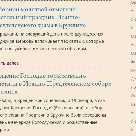
Ок
борной молитвой отметили
Ав
естольный праздник Иоанно-
Ию
дтеченского храма в Бруклине
Ию
радиции, на следующий день после двунадесятых
Ма
дников Церковь вспоминает тех святых, которые
Ап
бо послужили этим священным событиям.
Ма
Фе
ать далее
→
Ян
ещение Господне торжественно
Де
метили в Иоанно-Предтеченском соборе
Но
уклина
Ок
нваря, в Крещенский сочельник, и 19 января, в сам
Се
дник Крещения Господня (Богоявления), в соборе
Ав
того Иоанна Предтечи в Бруклине были совершены
Ию
авные вечерние богослужения и Божественные
ргии.
Ию