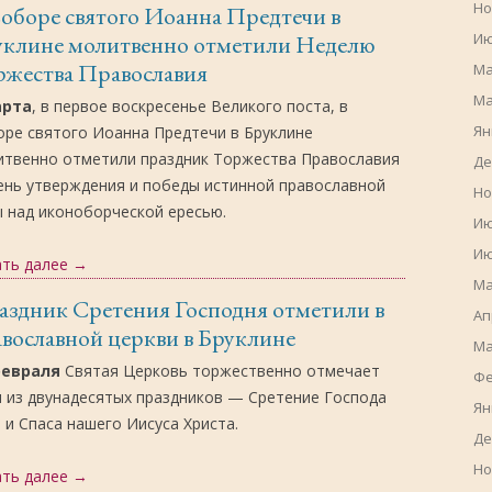
Но
оборе святого Иоанна Предтечи в
Ию
уклине молитвенно отметили Неделю
ржества Православия
Ма
Ма
арта
, в первое воскресенье Великого поста, в
Ян
ре святого Иоанна Предтечи в Бруклине
итвенно отметили праздник Торжества Православия
Де
ень утверждения и победы истинной православной
Но
 над иконоборческой ересью.
Ию
Ию
ать далее
→
Ма
здник Сретения Господня отметили в
Ап
вославной церкви в Бруклине
Ма
февраля
Святая Церковь торжественно отмечает
Фе
 из двунадесятых праздников — Сретение Господа
Ян
 и Спаса нашего Иисуса Христа.
Де
Но
ать далее
→