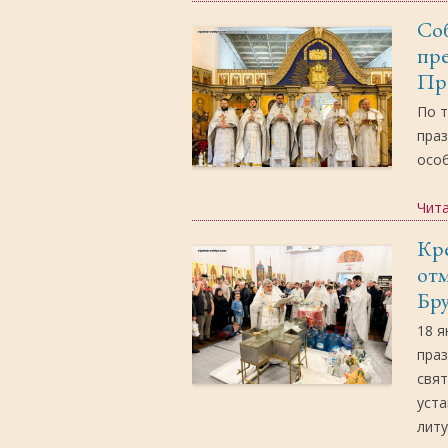
Со
пр
Пре
По т
праз
осо
Чит
Кр
от
Бр
18 я
праз
свя
уст
литу