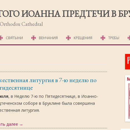
ТОГО ИОАННА ПРЕДТЕЧИ В Б
r Orthodox Cathedral
Перейти
к
СВЯТЫНИ
ВЕНЧАНИЯ
КРЕЩЕНИЯ
ТРЕБЫ
содержимому
МОЛЕБНЫ
СОРОКОУСТЫ
ОТПЕВАНИЕ
ественная литургия в 7-ю неделю по
тидесятнице
ПОХОРОННЫЕ Д
июля
, в Неделю 7-ю по Пятидесятнице, в Иоанно-
ПСАЛТЫРЬ
дтеченском соборе в Бруклине была совершена
ственная литургия.
ПАНИХИДА
ать далее
→