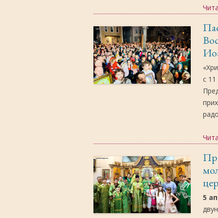
Чит
Пас
Вос
Ио
«Хри
с 11
Пред
прих
радо
Чит
Пра
мол
цер
5 а
двун