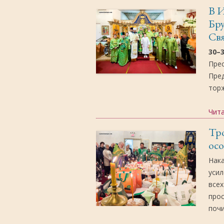
В 
Бр
Св
30–
Пре
Пре
тор
Чит
Тро
осо
Нак
усил
всех
прос
поч