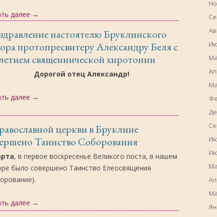
Но
ать далее
→
Се
Ав
здравление настоятелю Бруклинского
Ию
ора протопресвитеру Александру Беля с
-летием священнической хиротонии
Ма
Ап
Дорогой отец Александр!
Ма
ать далее
→
Фе
Де
Се
равославной церкви в Бруклине
Ию
вершено Таинство Соборования
Ию
арта
, в первое воскресенье Великого поста, в нашем
Ма
оре было совершено Таинство Елеосвящения
орование).
Ап
Ма
ать далее
→
Ян