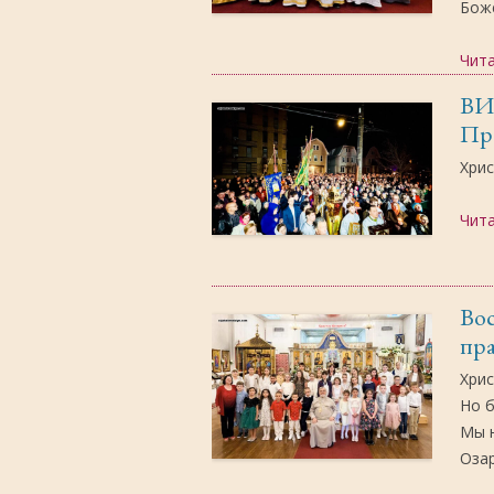
Боже
Чит
ВИ
Пре
Хрис
Чит
Во
пр
Хрис
Но б
Мы 
Озар