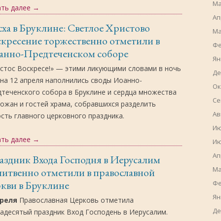
Ма
ать далее
→
Ап
ха в Бруклине: Светлое Христово
Ма
кресение торжественно отметили в
Фе
анно-Предтеченском соборе
Ян
стос Воскресе!» — этими ликующими словами в ночь
Де
 на 12 апреля наполнились своды Иоанно-
Ок
теченского собора в Бруклине и сердца множества
Се
ожан и гостей храма, собравшихся разделить
Ав
сть главного церковного праздника.
Ию
ать далее
→
Ию
Ап
здник Входа Господня в Иерусалим
Ма
итвенно отметили в православной
кви в Бруклине
Фе
Ян
преля
Православная Церковь отметила
Де
адесятый праздник Вход Господень в Иерусалим.