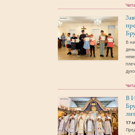
Чит
Зав
пре
Бр
В н
день
немн
плеч
духо
Чит
В 
Бр
лит
17 
Пре