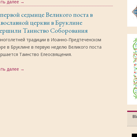
ать далее
→
первой седмице Великого поста в
вославной церкви в Бруклине
вершили Таинство Соборования
многолетней традиции в Иоанно-Предтеченском
ре в Бруклине в первую неделю Великого поста
ершается Таинство Елеосвящения.
ать далее
→
В