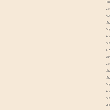
Но
Се
Ав
Ию
Ма
Ап
Ма
Фе
Де
Се
Ию
Ию
Ма
Ап
Ма
Ян