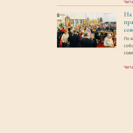
Чит
На 
пра
со
По 
собо
сов
Чит