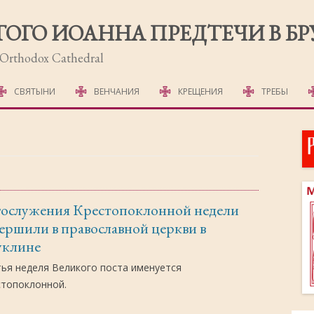
ТОГО ИОАННА ПРЕДТЕЧИ В Б
r Orthodox Cathedral
Перейти
к
СВЯТЫНИ
ВЕНЧАНИЯ
КРЕЩЕНИЯ
ТРЕБЫ
содержимому
МОЛЕБНЫ
СОРОКОУСТЫ
ОТПЕВАНИЕ
гослужения Крестопоклонной недели
ПОХОРОННЫЕ Д
ершили в православной церкви в
ПСАЛТЫРЬ
уклине
ПАНИХИДА
ья неделя Великого поста именуется
стопоклонной.