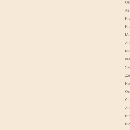
Ок
Ав
Ию
Ию
Ма
Ап
Ма
Фе
Ян
Де
Но
Ок
Се
Ав
Ию
Ию