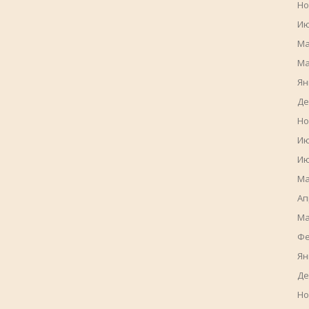
Но
Ию
Ма
Ма
Ян
Де
Но
Ию
Ию
Ма
Ап
Ма
Фе
Ян
Де
Но