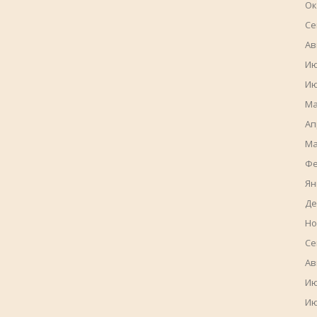
Ок
Се
Ав
Ию
Ию
Ма
Ап
Ма
Фе
Ян
Де
Но
Се
Ав
Ию
Ию