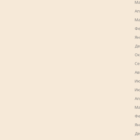
Ма
Ап
Ма
Фе
Ян
Де
Ок
Се
Ав
Ию
Ию
Ап
Ма
Фе
Ян
Де