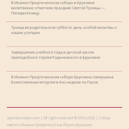
В Иоанно-Предтеченском соборе в Бруклине
молитвенно отметили праздник Святой Троицы —
Пятидесятницу
Троицкая родительская суббота: день особой молитвы о
наших усопших
Завершение учебного года в детской школе
преподобного Сергия Радонежского в Бруклине
В Иоанно-Предтеченском соборе Бруклина совершена
Божественная литургия в 6-ю неделю по Пасхе
stjohnbrooklyn.com | All rights reserved © 2010-2025 | Собор
святого Иоанна Предтечи в Нью Йорке (Бруклин)