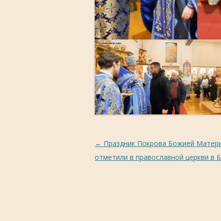
Навигация
←
Праздник Покрова Божией Матер
по
отметили в православной церкви в 
записям