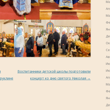
Ма
Ап
Ма
Фе
Ян
Де
Ок
Се
Ав
Ию
Ию
и
Воспитанники детской школы подготовили
Ап
Бруклине
концерт ко дню святого Николая
→
Ма
Фе
Ян
Де