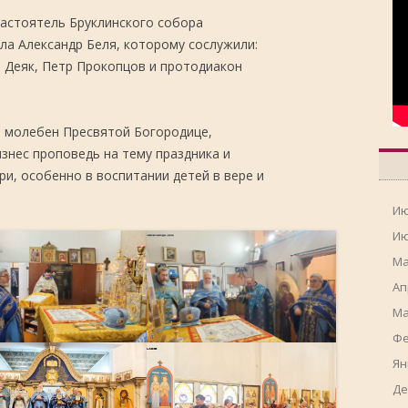
астоятель Бруклинского собора
ла Александр Беля, которому сослужили:
 Деяк, Петр Прокопцов и протодиакон
н молебен Пресвятой Богородице,
знес проповедь на тему праздника и
, особенно в воспитании детей в вере и
Ию
Ию
Ма
Ап
Ма
Фе
Ян
Де