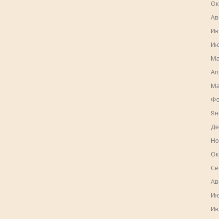
Ок
Ав
Ию
Ию
Ма
Ап
Ма
Фе
Ян
Де
Но
Ок
Се
Ав
Ию
Ию