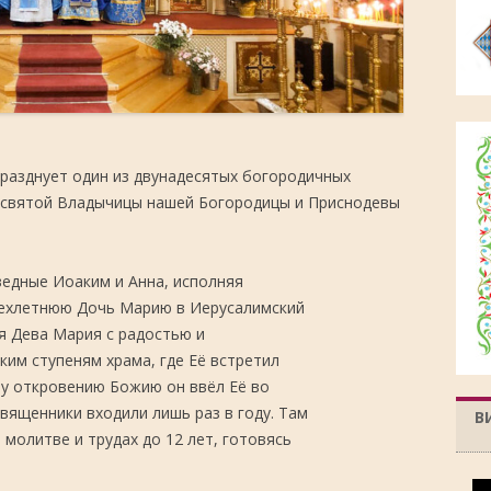
разднует один из двунадесятых богородичных
есвятой Владычицы нашей Богородицы и Приснодевы
ведные Иоаким и Анна, исполняя
рехлетнюю Дочь Марию в Иерусалимский
я Дева Мария с радостью и
им ступеням храма, где Её встретил
у откровению Божию он ввёл Её во
вященники входили лишь раз в году. Там
В
 молитве и трудах до 12 лет, готовясь