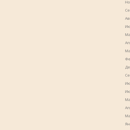
Но
Се
Ав
Ию
Ма
Ап
Ма
Фе
Де
Се
Ию
Ию
Ма
Ап
Ма
Ян