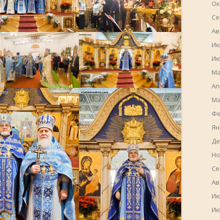
Ок
Се
Ав
Ию
Ию
Ма
Ап
Ма
Фе
Ян
Де
Но
Се
Ав
Ию
Ию