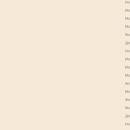
Но
Ию
Ма
Ма
Ян
Де
Но
Ию
Ию
Ма
Ап
Ма
Фе
Ян
Де
Но