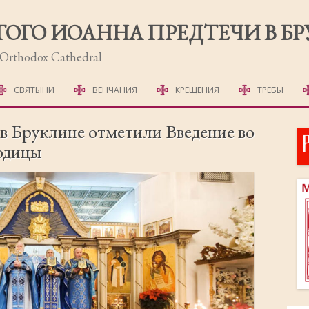
ТОГО ИОАННА ПРЕДТЕЧИ В Б
r Orthodox Cathedral
Перейти
к
СВЯТЫНИ
ВЕНЧАНИЯ
КРЕЩЕНИЯ
ТРЕБЫ
содержимому
МОЛЕБНЫ
 в Бруклине отметили Введение во
одицы
СОРОКОУСТЫ
ОТПЕВАНИЕ
ПОХОРОННЫЕ Д
ПСАЛТЫРЬ
ПАНИХИДА