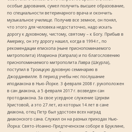
особые дарования, сумел получить высшее образование,
по специальности ветеринарного врача и окончить
музыкальное училище. Получив все земное, он понял,
что этого для человека недостаточно, надо искать
дорогу к духовному, чистому, святому – к Богу. Прибыв в
Америку, он эту дорогу нашел, когда в 1994 г., по
рекомендации епископа (ныне приснопоминаемого
митрополита) Илариона (Капрала) и по благословению
приснопоминаемого митрополита Лавра (Шкурла),
поступил в Троицкую духовную семинарию в
Джорданвилле. В период учебы нес послушание
иподиакона в Нью-Йорке. 3 февраля 2008 г. рукоположен
в сан диакона, а 5 февраля 2017 г. возведен сан
протодиакона. За свое усердное служение Церкви
Христовой, а это 27 лет, из которых 14 лет в сане
диакона, отец Петр был удостоен всех наград
диаконского сана. Служил он на разных приходах Нью-
Йорка: Свято-Иоанно-Предтеченском соборе в Бруклине,