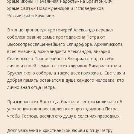
храме иконы «Нечаянная Радость» на Брайтон-Бич,
храме Святых Новомучеников и Исповедников
Российских в Бруклине.
В конце проповеди протоиерей Александр передал
соболезнование семье протодиакона Петра от
Высокопреосвященнейшего Елпидофора, Архиепископа
всея Америки, архимандрита Александра, викария
Славянского Православного Викариатства, от себя
лично и своей семьи, от всех клириков Викариатства и
Бруклинского собора, а также всех прихожан. Светлая и
добрая память останется в душе каждого человека, кто
лично знал отца Петра.
Призываю всех Вас отцы, братья и сестры молиться об
упокоении новопреставленного протодиакона Петра,
чтобы Господь вселил его душу в селениих праведных.
Долг уважения и христианской любви к отцу Петру